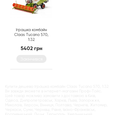
Іграшка комбайн
Claas Tucano 570,
1:32
5402 грн
Закінчився
Купити дешево Іграшка комбайн Claas Tucano 570, 1:32
Ви завжди зможете в інтернет-магазині Профі-Тойс.
Цей товар можливо замовити з доставкою в Київ,
Одеса, Дніпропетровськ, Харків, Львів, Запоріжжя,
Миколаїв, Херсон, Вінниця, Полтава, Чернігів, Житомир,
Черкаси, Суми, Чернівці, Рівне, Івано-Франківськ,
Кропивницький, Луцьк, Тернопіль, Хмельницький,