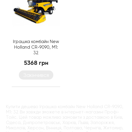
Іграшка комбайн New
Holland CR-9090, M1:
32
5368 грн
Закінчився
Купити дешево Іграшка комбайн New Holland CR-9090,
M1: 32 Ви завжди зможете в інтернет-магазині Профі-
Тойс. Цей товар можливо замовити з доставкою в Київ,
Одеса, Дніпропетровськ, Харків, Львів, Запоріжжя,
Миколаїв, Херсон, Вінниця, Полтава, Чернігів, Житомир,