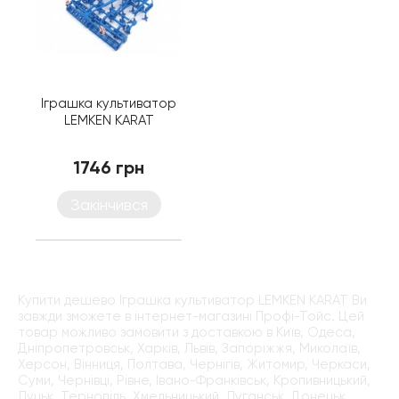
Іграшка культиватор
LEMKEN KARAT
1746 грн
Закінчився
Купити дешево Іграшка культиватор LEMKEN KARAT Ви
завжди зможете в інтернет-магазині Профі-Тойс. Цей
товар можливо замовити з доставкою в Київ, Одеса,
Дніпропетровськ, Харків, Львів, Запоріжжя, Миколаїв,
Херсон, Вінниця, Полтава, Чернігів, Житомир, Черкаси,
Суми, Чернівці, Рівне, Івано-Франківськ, Кропивницький,
Луцьк, Тернопіль, Хмельницький, Луганськ, Донецьк,