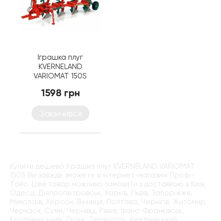
Іграшка плуг
KVERNELAND
VARIOMAT 150S
1598 грн
Закінчився
Купити дешево Іграшка плуг KVERNELAND VARIOMAT
150S Ви завжди зможете в інтернет-магазині Профі-
Тойс. Цей товар можливо замовити з доставкою в Київ,
Одеса, Дніпропетровськ, Харків, Львів, Запоріжжя,
Миколаїв, Херсон, Вінниця, Полтава, Чернігів, Житомир,
Черкаси, Суми, Чернівці, Рівне, Івано-Франківськ,
Кропивницький, Луцьк, Тернопіль, Хмельницький,