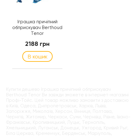
Іграшка причіпний
обприскувач Berthoud
Tenor
2188 грн
В кошик
Купити дешево Іграшка причіпний обприскувач
Berthoud Tenor Ви завжди зможете в інтернет-магазині
Профі-Тойс. Цей товар можливо замовити з доставкою
в Київ, Одеса, Дніпропетровськ, Харків, Львів,
Запоріжжя, Миколаїв, Херсон, Вінниця, Полтава,
Чернігів, Житомир, Черкаси, Суми, Чернівці, Рівне, Івано-
Франківськ, Кропивницький, Луцьк, Тернопіль,
Хмельницький, Луганськ, Донецьк, Ужгород, Кривий Рыг,
Біла Церква, Кременчук, Бердянськ, Маріуполь,