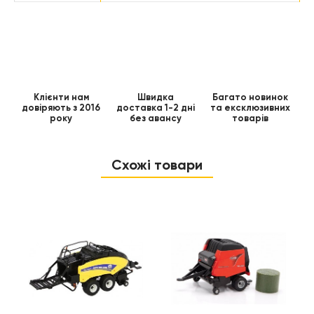
Клієнти нам
Швидка
Багато новинок
довіряють з 2016
доставка 1-2 дні
та ексклюзивних
року
без авансу
товарів
Схожі товари