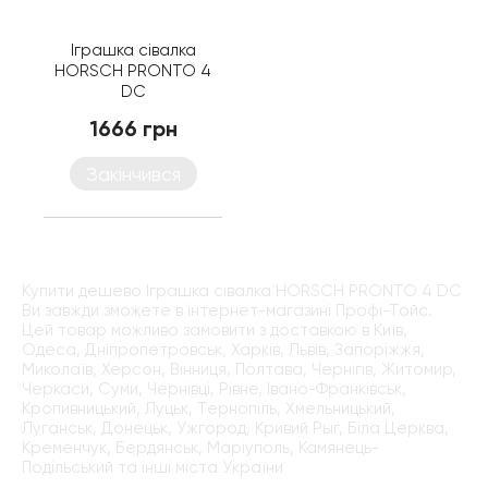
Іграшка сівалка
HORSCH PRONTO 4
DC
1666 грн
Закінчився
Купити дешево Іграшка сівалка HORSCH PRONTO 4 DC
Ви завжди зможете в інтернет-магазині Профі-Тойс.
Цей товар можливо замовити з доставкою в Київ,
Одеса, Дніпропетровськ, Харків, Львів, Запоріжжя,
Миколаїв, Херсон, Вінниця, Полтава, Чернігів, Житомир,
Черкаси, Суми, Чернівці, Рівне, Івано-Франківськ,
Кропивницький, Луцьк, Тернопіль, Хмельницький,
Луганськ, Донецьк, Ужгород, Кривий Рыг, Біла Церква,
Кременчук, Бердянськ, Маріуполь, Камянець-
Подільський та інші міста України