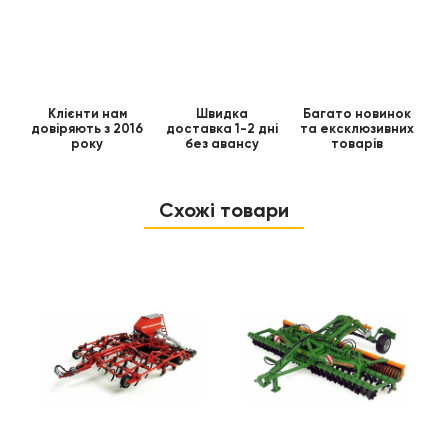
Клієнти нам
Швидка
Багато новинок
довіряють з 2016
доставка 1-2 дні
та ексклюзивних
року
без авансу
товарів
Схожі товари