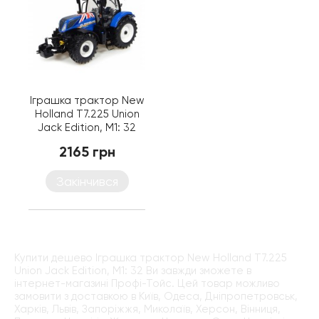
Іграшка трактор New
Holland Т7.225 Union
Jack Edition, M1: 32
2165 грн
Закінчився
Купити дешево Іграшка трактор New Holland Т7.225
Union Jack Edition, M1: 32 Ви завжди зможете в
інтернет-магазині Профі-Тойс. Цей товар можливо
замовити з доставкою в Київ, Одеса, Дніпропетровськ,
Харків, Львів, Запоріжжя, Миколаїв, Херсон, Вінниця,