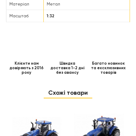
Матеріал
Метал
Масштаб
1:32
Клієнти нам
Швидка
Багато новинок
довіряють з 2016
доставка 1-2 дні
та ексклюзивних
року
без авансу
товарів
Схожі товари