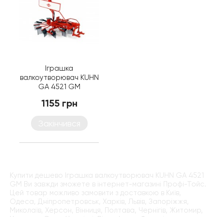
Іграшка
валкоутворювач KUHN
GA 4521 GM
1155 грн
Закінчився
Купити дешево Іграшка валкоутворювач KUHN GA 4521
GM Ви завжди зможете в інтернет-магазині Профі-Тойс.
Цей товар можливо замовити з доставкою в Київ,
Одеса, Дніпропетровськ, Харків, Львів, Запоріжжя,
Миколаїв, Херсон, Вінниця, Полтава, Чернігів, Житомир,