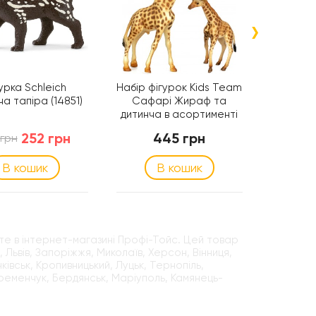
›
урка Schleich
Набір фігурок Kids Team
Фігу
а тапіра (14851)
Сафарі Жираф та
Японська
дитинча в асортименті
(Q9899-L30)
252 грн
445 грн
 грн
499 г
В кошик
В кошик
е в інтернет-магазині Профі-Тойс. Цей товар
 Львів, Запоріжжя, Миколаїв, Херсон, Вінниця,
ківськ, Кропивницький, Луцьк, Тернопіль,
Кременчук, Бердянськ, Маріуполь, Камянець-