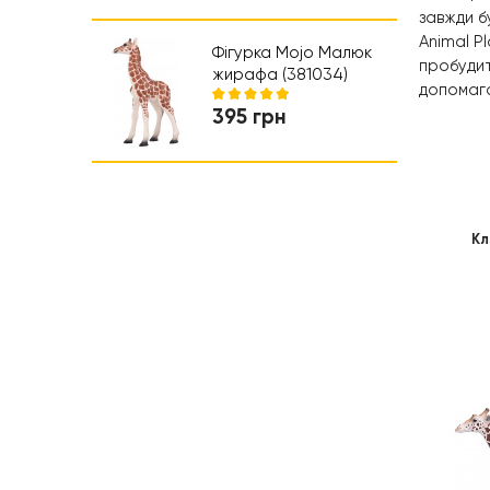
Коляски та автокрісла
завжди б
Animal P
Ходунки
Фігурка Mojo Малюк
пробудит
жирафа (381034)
допомага
395 грн
Кл