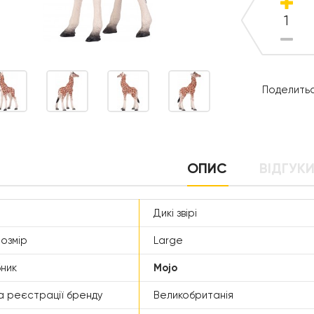
Поделитьс
ОПИС
ВІДГУКИ
Дикі звірі
озмір
Large
ник
Mojo
а реєстрації бренду
Великобританія