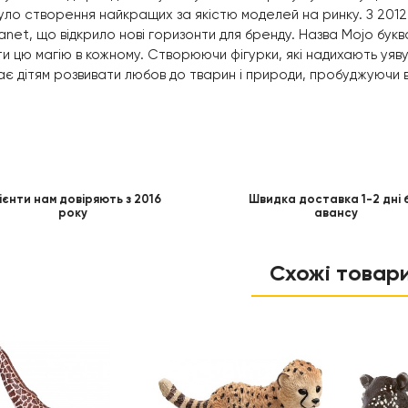
уло створення найкращих за якістю моделей на ринку. З 2012
lanet, що відкрило нові горизонти для бренду. Назва Mojo буква
и цю магію в кожному. Створюючи фігурки, які надихають уяву 
є дітям розвивати любов до тварин і природи, пробуджуючи в
ієнти нам довіряють з 2016
Швидка доставка 1-2 дні 
року
авансу
Схожі товар