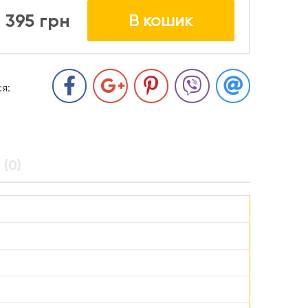
395 грн
В кошик
я:
 (0)