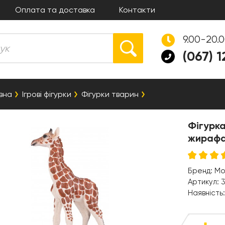
Оплата та доставка
Контакти
9.00-20.
(067) 
вна
Ігрові фігурки
Фігурки тварин
Фігурк
жирафа
Бренд:
Mo
Артикул:
Наявність