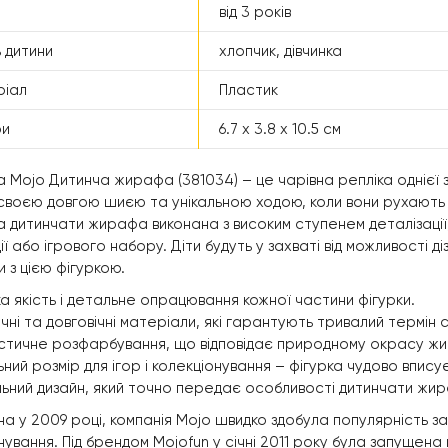
від 3 років
 дитини
хлопчик, дівчинка
ріал
Пластик
ри
6.7 x 3.8 x 10.5 см
а Mojo Дитинча жирафа (381034) – це чарівна репліка однієї
 своєю довгою шиєю та унікальною ходою, коли вони рухають о
а дитинчати жирафа виконана з високим ступенем деталізації,
ії або ігрового набору. Діти будуть у захваті від можливості д
 з цією фігуркою.
а якість і детальне опрацювання кожної частини фігурки.
чні та довговічні матеріали, які гарантують тривалий термін 
стичне розфарбування, що відповідає природному окрасу ж
ьний розмір для ігор і колекціонування – фігурка чудово вписуєт
льний дизайн, який точно передає особливості дитинчати жи
а у 2009 році, компанія Mojo швидко здобула популярність за
нування. Під брендом Mojofun у січні 2011 року була запущен