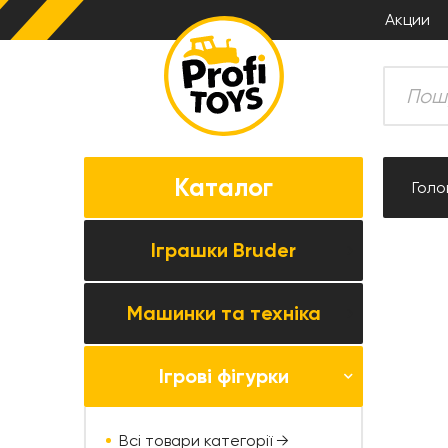
Акции
Каталог
Голо
Іграшки Bruder
Машинки та техніка
Всі товари категорії →
Комбайни
Ігрові фігурки
Усі товари категорії →
Трактори
Колекційні моделі
Причіпна техніка
Всі товари категорії →