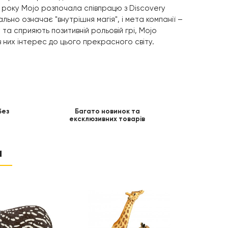
 року Mojo розпочала співпрацю з Discovery
льно означає "внутрішня магія", і мета компанії –
та сприяють позитивній рольовій грі, Mojo
 них інтерес до цього прекрасного світу.
без
Багато новинок та
ексклюзивних товарів
и