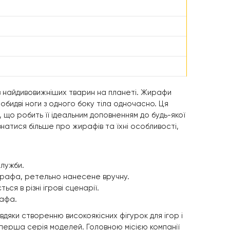
 з найдивовижніших тварин на планеті. Жирафи
бидві ноги з одного боку тіла одночасно. Ця
 що робить її ідеальним доповненням до будь-якої
ізнатися більше про жирафів та їхні особливості,
служби.
ирафа, ретельно нанесене вручну.
ься в різні ігрові сценарії.
рафа.
вдяки створенню високоякісних фігурок для ігор і
а перша серія моделей. Головною місією компанії