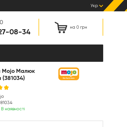
Укр
00
на 0 грн
127-08-34
а Mojo Малюк
 (381034)
jo
381034
:
В наявності