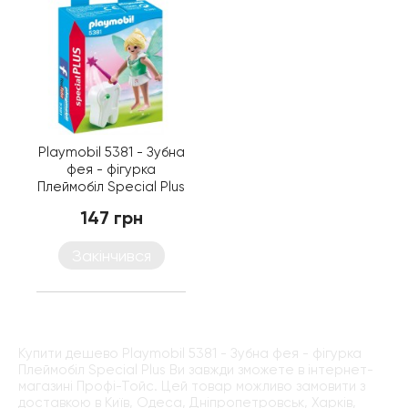
Playmobil 5381 - Зубна
фея - фігурка
Плеймобіл Special Plus
147 грн
Закінчився
Купити дешево Playmobil 5381 - Зубна фея - фігурка
Плеймобіл Special Plus Ви завжди зможете в інтернет-
магазині Профі-Тойс. Цей товар можливо замовити з
доставкою в Київ, Одеса, Дніпропетровськ, Харків,