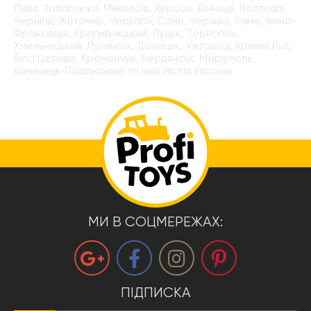
Львів, Запоріжжя, Миколаїв, Херсон, Вінниця, Полтава,
Чернігів, Житомир, Черкаси, Суми, Чернівці, Рівне, Івано-
Франківськ, Кропивницький, Луцьк, Тернопіль,
Хмельницький, Луганськ, Донецьк, Ужгород, Кривий Рыг,
Біла Церква, Кременчук, Бердянськ, Маріуполь,
Камянець-Подільський та інші міста України
МИ В СОЦМЕРЕЖАХ:
ПІДПИСКА