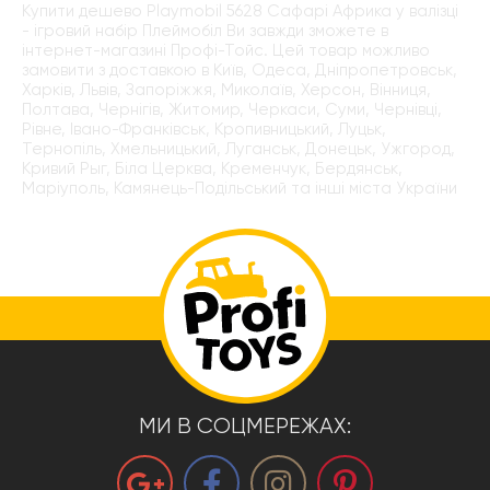
Купити дешево Playmobil 5628 Сафарі Африка у валізці
- ігровий набір Плеймобіл Ви завжди зможете в
інтернет-магазині Профі-Тойс. Цей товар можливо
замовити з доставкою в Київ, Одеса, Дніпропетровськ,
Харків, Львів, Запоріжжя, Миколаїв, Херсон, Вінниця,
Полтава, Чернігів, Житомир, Черкаси, Суми, Чернівці,
Рівне, Івано-Франківськ, Кропивницький, Луцьк,
Тернопіль, Хмельницький, Луганськ, Донецьк, Ужгород,
Кривий Рыг, Біла Церква, Кременчук, Бердянськ,
Маріуполь, Камянець-Подільський та інші міста України
МИ В СОЦМЕРЕЖАХ: