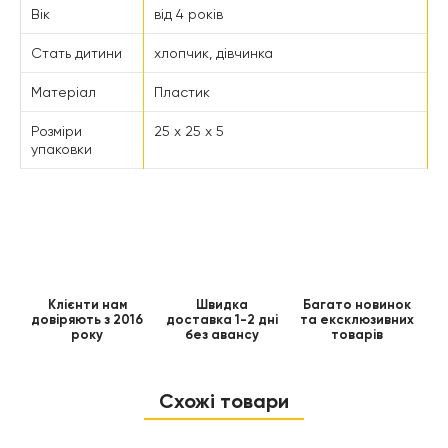
Вік
від 4 років
Стать дитини
хлопчик, дівчинка
Матеріал
Пластик
Розміри
25 x 25 x 5
упаковки
Клієнти нам
Швидка
Багато новинок
довіряють з 2016
доставка 1-2 дні
та ексклюзивних
року
без авансу
товарів
Схожі товари