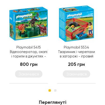
Playmobil 5415
Playmobil 5534
Відеооператор, окапі
Тваринник і черепахи
і горили в джунглях -
в загорожі - ігровий
ігровий набір
набір Плеймобіл
800 грн
205 грн
Плеймобіл
Закінчився
Закінчився
Переглянуті