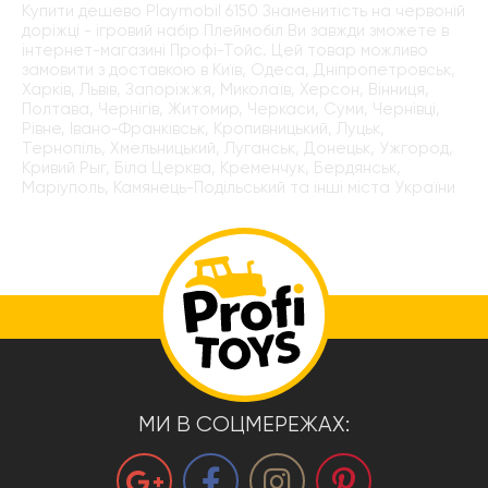
Купити дешево Playmobil 6150 Знаменитість на червоній
доріжці - ігровий набір Плеймобіл Ви завжди зможете в
інтернет-магазині Профі-Тойс. Цей товар можливо
замовити з доставкою в Київ, Одеса, Дніпропетровськ,
Харків, Львів, Запоріжжя, Миколаїв, Херсон, Вінниця,
Полтава, Чернігів, Житомир, Черкаси, Суми, Чернівці,
Рівне, Івано-Франківськ, Кропивницький, Луцьк,
Тернопіль, Хмельницький, Луганськ, Донецьк, Ужгород,
Кривий Рыг, Біла Церква, Кременчук, Бердянськ,
Маріуполь, Камянець-Подільський та інші міста України
МИ В СОЦМЕРЕЖАХ: