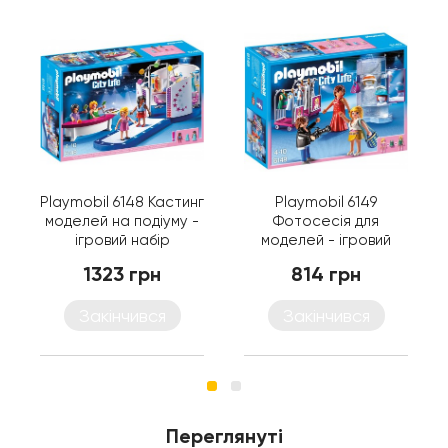
Playmobil 6148 Кастинг
Playmobil 6149
моделей на подіуму -
Фотосесія для
ігровий набір
моделей - ігровий
Плеймобіл
набір Плеймобіл
1323 грн
814 грн
Закінчився
Закінчився
Переглянуті