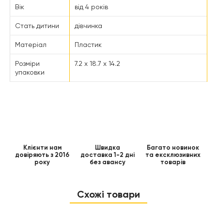
Вік
від 4 років
Стать дитини
дівчинка
Матеріал
Пластик
Розміри
7.2 x 18.7 x 14.2
упаковки
Клієнти нам
Швидка
Багато новинок
довіряють з 2016
доставка 1-2 дні
та ексклюзивних
року
без авансу
товарів
Схожі товари