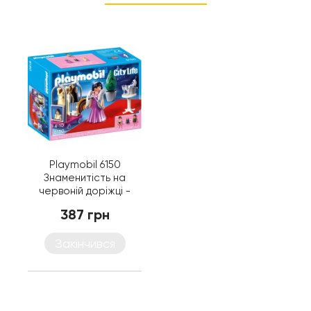
Playmobil 6150
Знаменитість на
червоній доріжці -
ігровий набір
387 грн
Плеймобіл
Закінчився