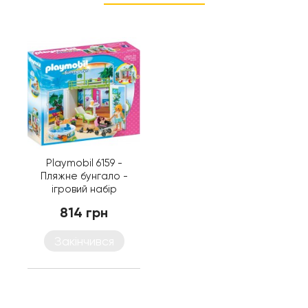
Playmobil 6159 -
Пляжне бунгало -
ігровий набір
Плеймобіл City Life
814 грн
Закінчився