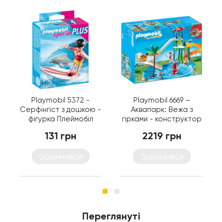
Playmobil 5372 -
Playmobil 6669 –
Серфінгіст з дошкою -
Аквапарк: Вежа з
фігурка Плеймобіл
гірками - конструктор
Special Plus
Плеймобіл FamilyFun
131 грн
2219 грн
Закінчився
Закінчився
Переглянуті