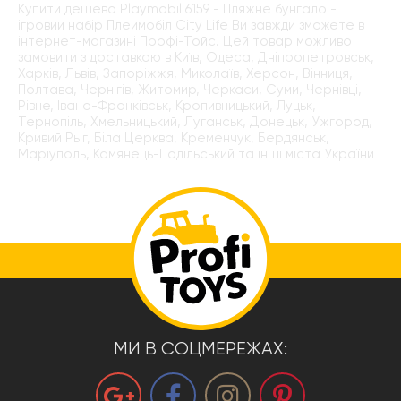
Купити дешево Playmobil 6159 - Пляжне бунгало -
ігровий набір Плеймобіл City Life Ви завжди зможете в
інтернет-магазині Профі-Тойс. Цей товар можливо
замовити з доставкою в Київ, Одеса, Дніпропетровськ,
Харків, Львів, Запоріжжя, Миколаїв, Херсон, Вінниця,
Полтава, Чернігів, Житомир, Черкаси, Суми, Чернівці,
Рівне, Івано-Франківськ, Кропивницький, Луцьк,
Тернопіль, Хмельницький, Луганськ, Донецьк, Ужгород,
Кривий Рыг, Біла Церква, Кременчук, Бердянськ,
Маріуполь, Камянець-Подільський та інші міста України
МИ В СОЦМЕРЕЖАХ: