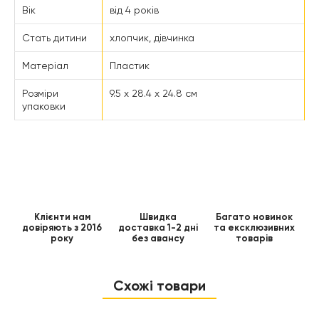
Вік
від 4 років
Стать дитини
хлопчик, дівчинка
Матеріал
Пластик
Розміри
9.5 x 28.4 x 24.8 см
упаковки
Клієнти нам
Швидка
Багато новинок
довіряють з 2016
доставка 1-2 дні
та ексклюзивних
року
без авансу
товарів
Схожі товари