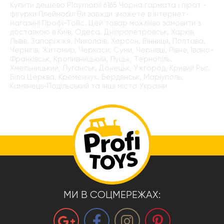
Купити дешево Playmobil 6165 Чорна гармата і пірат -
фігурки Плеймобіл Ви завжди зможете в інтернет-
магазині Профі-Тойс. Цей товар можливо замовити з
доставкою в Київ, Одеса, Дніпропетровськ, Харків,
Львів, Запоріжжя, Миколаїв, Херсон, Вінниця, Полтава,
Чернігів, Житомир, Черкаси, Суми, Чернівці, Рівне, Івано-
Франківськ, Кропивницький, Луцьк, Тернопіль,
Хмельницький, Луганськ, Донецьк, Ужгород, Кривий Рыг,
Біла Церква, Кременчук, Бердянськ, Маріуполь,
Камянець-Подільський та інші міста України
МИ В СОЦМЕРЕЖАХ: