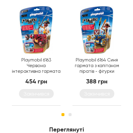
Playmobil 6163
Playmobil 6164 Синя
Червона
гармата з капітаном
інтерактивна гармата
піратів - фігурки
і пірат - фігурки
Плеймобіл
454 грн
388 грн
Плеймобіл
Закінчився
Закінчився
Переглянуті