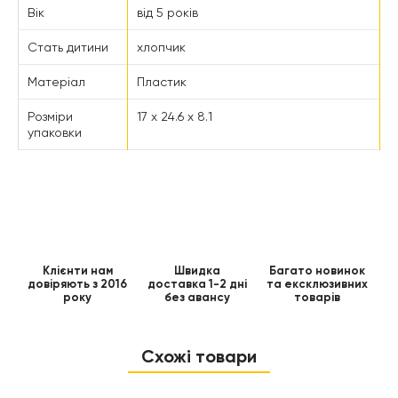
Вік
від 5 років
Стать дитини
хлопчик
Матеріал
Пластик
Розміри
17 x 24.6 x 8.1
упаковки
Клієнти нам
Швидка
Багато новинок
довіряють з 2016
доставка 1-2 дні
та ексклюзивних
року
без авансу
товарів
Схожі товари