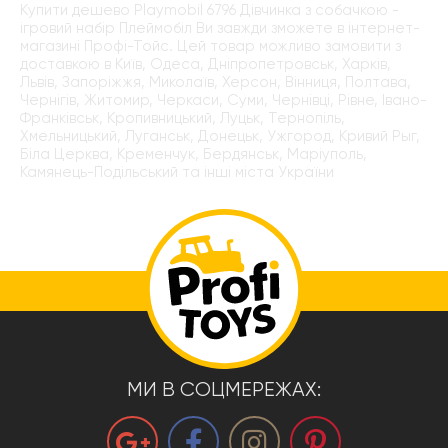
Купити дешево Playmobil 6796 Дівчинка з собачкою -
ігровий набір Плеймобіл Ви завжди зможете в інтернет-
магазині Профі-Тойс. Цей товар можливо замовити з
доставкою в Київ, Одеса, Дніпропетровськ, Харків,
Львів, Запоріжжя, Миколаїв, Херсон, Вінниця, Полтава,
Чернігів, Житомир, Черкаси, Суми, Чернівці, Рівне, Івано-
Франківськ, Кропивницький, Луцьк, Тернопіль,
Хмельницький, Луганськ, Донецьк, Ужгород, Кривий Рыг,
Біла Церква, Кременчук, Бердянськ, Маріуполь,
Камянець-Подільський та інші міста України
МИ В СОЦМЕРЕЖАХ: