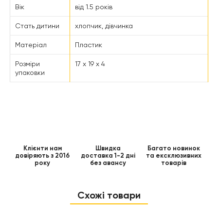
Вік
від 1.5 років
Стать дитини
хлопчик, дівчинка
Матеріал
Пластик
Розміри
17 x 19 x 4
упаковки
Клієнти нам
Швидка
Багато новинок
довіряють з 2016
доставка 1-2 дні
та ексклюзивних
року
без авансу
товарів
Схожі товари