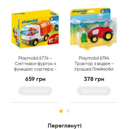
Playmobil 6774 -
Playmobil 6794
Сміттєвоз-фургон з
Трактор з водієм -
функцією сортера -
іграшка Плеймобіл
машинка Плеймобіл
659 грн
378 грн
1.2.3
Закінчився
Закінчився
Переглянуті