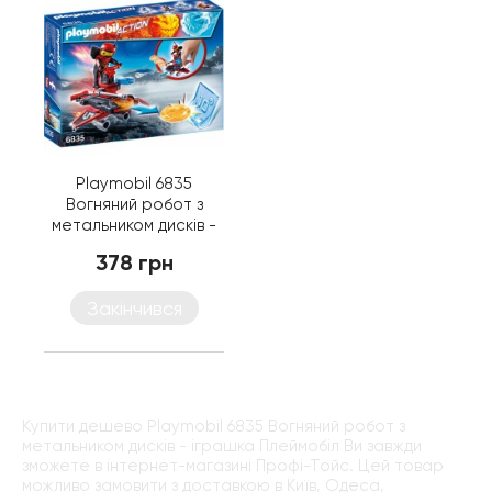
Playmobil 6835
Вогняний робот з
метальником дисків -
іграшка Плеймобіл
378 грн
Закінчився
Купити дешево Playmobil 6835 Вогняний робот з
метальником дисків - іграшка Плеймобіл Ви завжди
зможете в інтернет-магазині Профі-Тойс. Цей товар
можливо замовити з доставкою в Київ, Одеса,