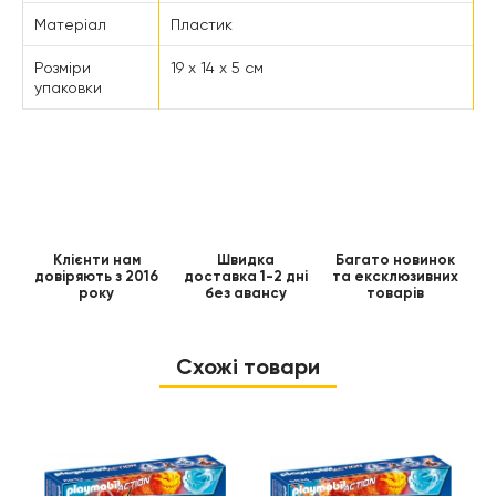
Матеріал
Пластик
Розміри
19 x 14 x 5 см
упаковки
Клієнти нам
Швидка
Багато новинок
довіряють з 2016
доставка 1-2 дні
та ексклюзивних
року
без авансу
товарів
Схожі товари