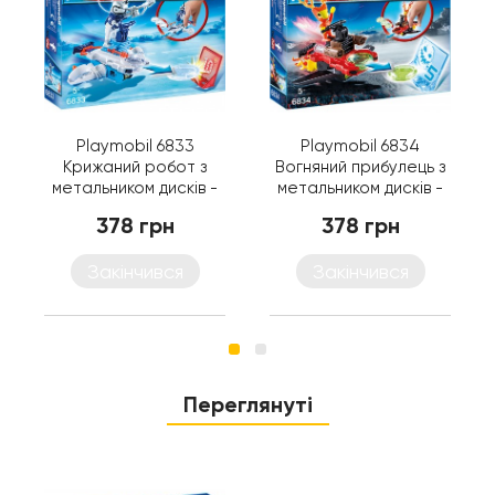
Playmobil 6833
Playmobil 6834
Крижаний робот з
Вогняний прибулець з
метальником дисків -
метальником дисків -
іграшка Плеймобіл
іграшка Плеймобіл
378 грн
378 грн
Закінчився
Закінчився
Переглянуті