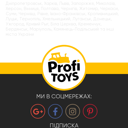
Дніпропетровськ, Харків, Львів, Запоріжжя, Миколаїв,
Херсон, Вінниця, Полтава, Чернігів, Житомир, Черкаси,
Суми, Чернівці, Рівне, Івано-Франківськ, Кропивницький,
Луцьк, Тернопіль, Хмельницький, Луганськ, Донецьк,
Ужгород, Кривий Рыг, Біла Церква, Кременчук,
Бердянськ, Маріуполь, Камянець-Подільський та інші
міста України
МИ В СОЦМЕРЕЖАХ:
ПІДПИСКА