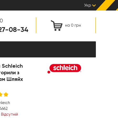
Укр
00
на 0 грн
127-08-34
 Schleich
орили з
ам Шляйх
hleich
4662
:
Відсутній