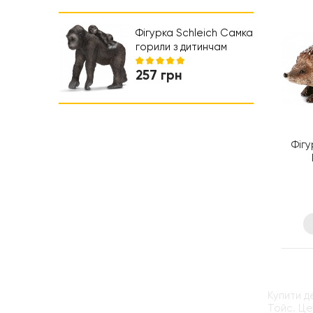
Коляски та автокрісла
Ходунки
Фігурка Schleich Самка
горили з дитинчам
Шляйх (14662)
257 грн
Фігу
Купити д
Тойс. Це