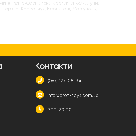
Рівне, Івано-Франківськ, Кропивницький, Луцьк,
ла Церква, Кременчук, Бердянськ, Маріуполь,
а
Контакти
(067) 127-08-34
info@profi-toys.com.ua
9.00-20.00