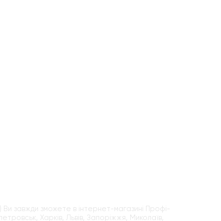
) Ви завжди зможете в інтернет-магазині Профі-
етровськ, Харків, Львів, Запоріжжя, Миколаїв,