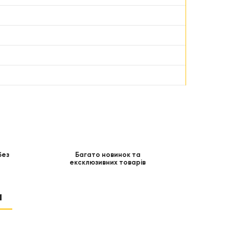
без
Багато новинок та
ексклюзивних товарів
и