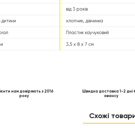
від 3 років
 дитини
хлопчик, дівчинка
ріал
Пластик каучуковий
ри
3.5 x 8 x 7 см
ієнти нам довіряють з 2016
Швидка доставка 1-2 дні 
року
авансу
Схожі товар