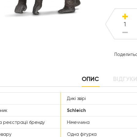
Поделитьс
ОПИС
ВІДГУКИ
Дикі звірі
ник
Schleich
а реєстрації бренду
Німеччина
овару
Одна фігурка