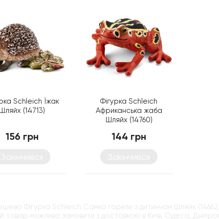
рка Schleich Їжак
Фігурка Schleich
Шляйх (14713)
Африканська жаба
Шляйх (14760)
156 грн
144 грн
Закінчився
Закінчився
ешево Фігурка Schleich Самка горили з дитинчам Шляйх (14662
й товар можливо замовити з доставкою в Київ, Одеса, Дніпроп