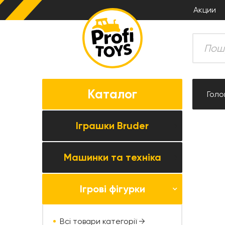
Акции
Каталог
Голо
Іграшки Bruder
Машинки та техніка
Всі товари категорії →
Комбайни
Ігрові фігурки
Усі товари категорії →
Трактори
Колекційні моделі
Причіпна техніка
Всі товари категорії →