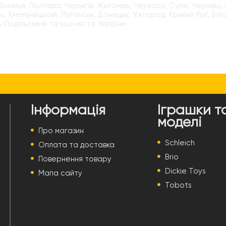
Вінниця, Полтава, Чернігів, Житомир, Черкаси, Суми, Чернівці, 
ь, Хмельницький, Луганськ, Донецьк, Ужгород, Кривий Рыг, Бі
-Подільський та інші міста України
Інформація
Іграшки т
моделі
Про магазин
Schleich
Оплата та доставка
Brio
Повернення товару
Dickie Toys
Мапа сайту
Tobots