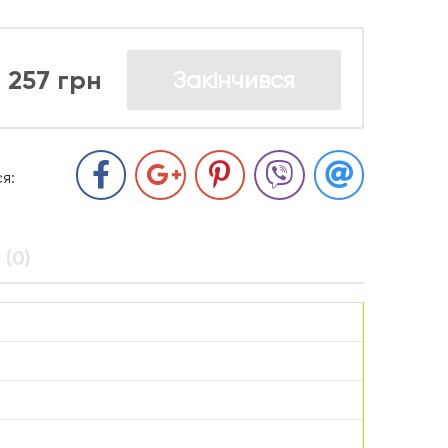
257 грн
Закінчився
я:
 (0)