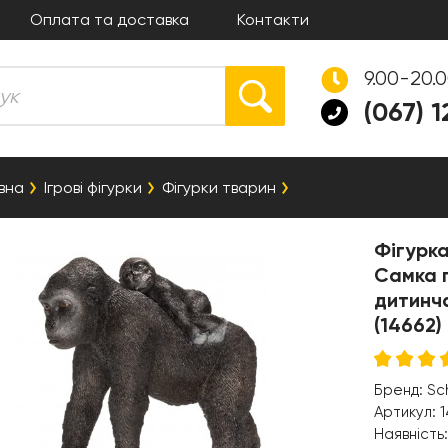
Оплата та доставка
Контакти
9.00-20.
(067) 
вна
Ігрові фігурки
Фігурки тварин
Фігурка
Самка г
дитинч
(14662)
Бренд:
Sc
Артикул:
1
Наявність