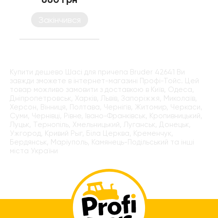
Закінчився
Купити дешево Шасі для причепа Bruder 42641 Ви
завжди зможете в інтернет-магазині Профі-Тойс. Цей
товар можливо замовити з доставкою в Київ, Одеса,
Дніпропетровськ, Харків, Львів, Запоріжжя, Миколаїв,
Херсон, Вінниця, Полтава, Чернігів, Житомир, Черкаси,
Суми, Чернівці, Рівне, Івано-Франківськ, Кропивницький,
Луцьк, Тернопіль, Хмельницький, Луганськ, Донецьк,
Ужгород, Кривий Рыг, Біла Церква, Кременчук,
Бердянськ, Маріуполь, Камянець-Подільський та інші
міста України