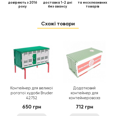
довіряють з 2016
доставка 1-2 дні
та ексклюзивних
року
без авансу
товарів
Схожі товари
Контейнер для великої
Додатковий
рогатої худоби Bruder
контейнер для
42752
контейнеровоза
Bruder 43581
650 грн
712 грн