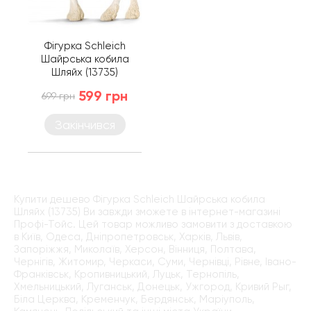
Фігурка Schleich
Шайрська кобила
Шляйх (13735)
599 грн
699 грн
Закінчився
Купити дешево Фігурка Schleich Шайрська кобила
Шляйх (13735) Ви завжди зможете в інтернет-магазині
Профі-Тойс. Цей товар можливо замовити з доставкою
в Київ, Одеса, Дніпропетровськ, Харків, Львів,
Запоріжжя, Миколаїв, Херсон, Вінниця, Полтава,
Чернігів, Житомир, Черкаси, Суми, Чернівці, Рівне, Івано-
Франківськ, Кропивницький, Луцьк, Тернопіль,
Хмельницький, Луганськ, Донецьк, Ужгород, Кривий Рыг,
Біла Церква, Кременчук, Бердянськ, Маріуполь,