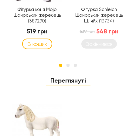
Фігурка коня Mojo
Фігурка Schleich
Шайрський жеребець
Шайрський жеребець
(387290)
Шляйх (13734)
519 грн
548 грн
639 грн
В кошик
Закінчився
Переглянуті