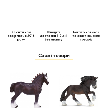
Клієнти нам
Швидка
Багато новинок
довіряють з 2016
доставка 1-2 дні
та ексклюзивних
року
без авансу
товарів
Схожі товари