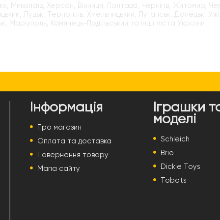
я, Миколаїв, Херсон, Вінниця, Полтава, Чернігів, Житомир, Чер
цький, Луцьк, Тернопіль, Хмельницький, Луганськ, Донецьк, Уж
к, Маріуполь, Камянець-Подільський та інші міста України
Інформація
Іграшки т
моделі
Про магазин
Schleich
Оплата та доставка
Brio
Повернення товару
Dickie Toys
Мапа сайту
Tobots