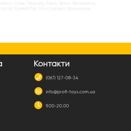
каси, Суми, Чернівці, Рівне, Івано-Франківськ,
город, Кривий Рыг, Біла Церква, Кременчук,
а
Контакти
(067) 127-08-34
info@profi-toys.com.ua
9.00-20.00