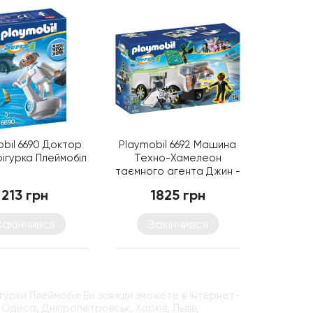
bil 6690 Доктор
Playmobil 6692 Машина
 фігурка Плеймобіл
Техно-Хамелеон
таємного агента Джин -
конструктор Плеймобіл
213 грн
1825 грн
Закінчився
Закінчився
гурки Плеймобіл Ви завжди зможете в інтернет-
Одеса, Дніпропетровськ, Харків, Львів,