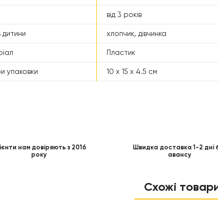
від 3 років
 дитини
хлопчик, дівчинка
ріал
Пластик
ри упаковки
10 x 15 x 4.5 см
ієнти нам довіряють з 2016
Швидка доставка 1-2 дні 
року
авансу
Схожі товар