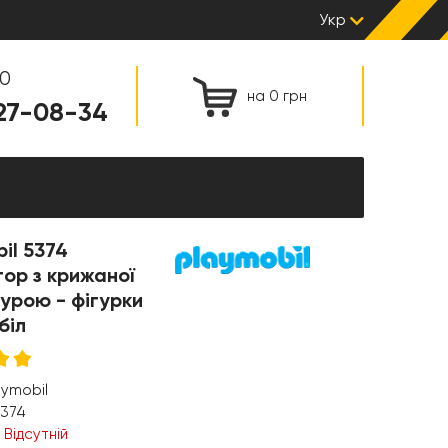
Укр
00
на 0 грн
127-08-34
il 5374
ор з крижаної
урою - фігурки
біл
aymobil
374
:
Відсутній