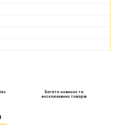
без
Багато новинок та
ексклюзивних товарів
и