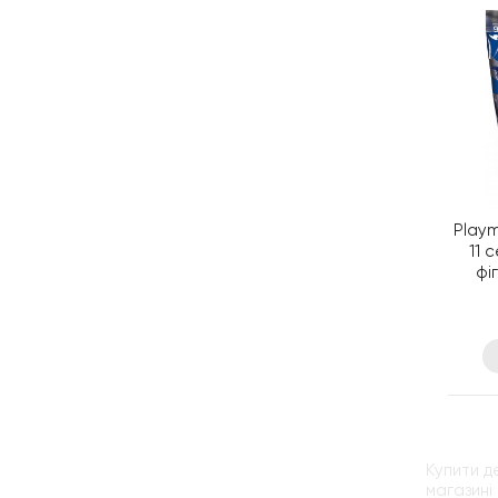
Playm
11 
фі
Купити д
магазині