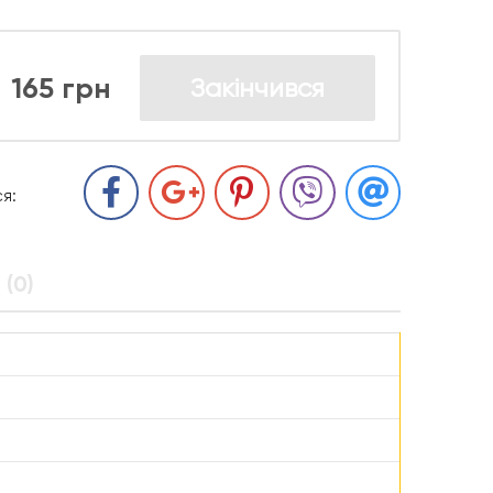
165 грн
Закінчився
я:
 (0)