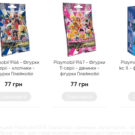
obil 9146 - Фігурки
Playmobil 9147 - Фігурки
Playmo
серії - хлопчики -
11 серії - дівчинки -
Ікс Х -
гурки Плеймобіл
фігурки Плеймобіл
77 грн
77 грн
Закінчився
Закінчився
ешево Playmobil 5374 Скульптор з крижаної скульптурою - фі
 Профі-Тойс. Цей товар можливо замовити з доставкою в Київ, 