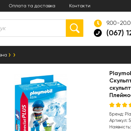
Оплата та доставка
Контакти
9.00-20.
(067) 
вна
Playmob
Скульпт
скульпт
Плеймо
Бренд:
Pl
Артикул:
5
Наявність