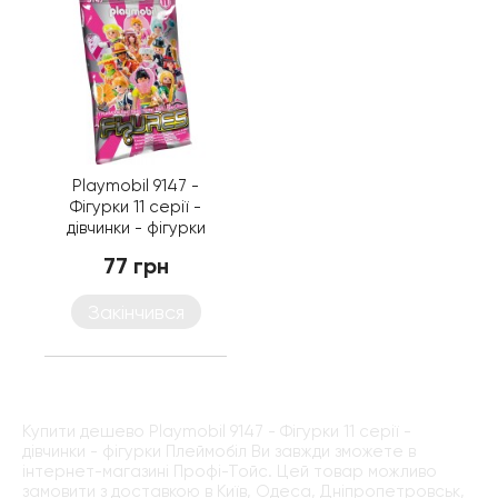
Playmobil 9147 -
Фігурки 11 серії -
дівчинки - фігурки
Плеймобіл
77 грн
Закінчився
Купити дешево Playmobil 9147 - Фігурки 11 серії -
дівчинки - фігурки Плеймобіл Ви завжди зможете в
інтернет-магазині Профі-Тойс. Цей товар можливо
замовити з доставкою в Київ, Одеса, Дніпропетровськ,