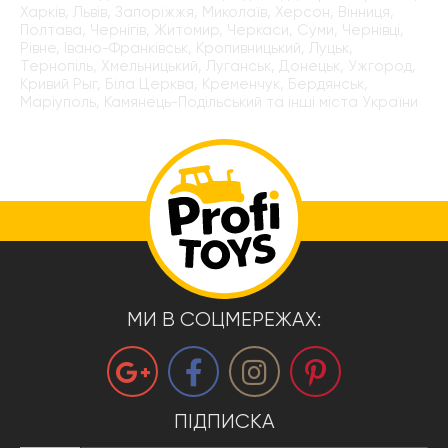
Харків, Львів, Запоріжжя, Миколаїв, Херсон, Вінниця,
Полтава, Чернігів, Житомир, Черкаси, Суми, Чернівці,
Рівне, Івано-Франківськ, Кропивницький, Луцьк,
Тернопіль, Хмельницький, Луганськ, Донецьк, Ужгород,
Кривий Рыг, Біла Церква, Кременчук, Бердянськ,
Маріуполь, Камянець-Подільський та інші міста України
МИ В СОЦМЕРЕЖАХ:
ПІДПИСКА