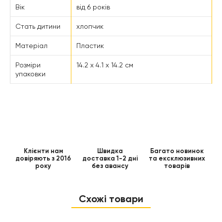
Вік
від 6 років
Стать дитини
хлопчик
Матеріал
Пластик
Розміри
14.2 x 4.1 x 14.2 см
упаковки
Клієнти нам
Швидка
Багато новинок
довіряють з 2016
доставка 1-2 дні
та ексклюзивних
року
без авансу
товарів
Схожі товари