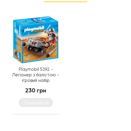
Playmobil 5392 -
Легіонер з балістою -
ігровий набір
Плеймобіл History
230 грн
Закінчився