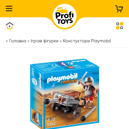
Каталог товарів
Головна
Ігрові фігурки
Констуктори Playmobil