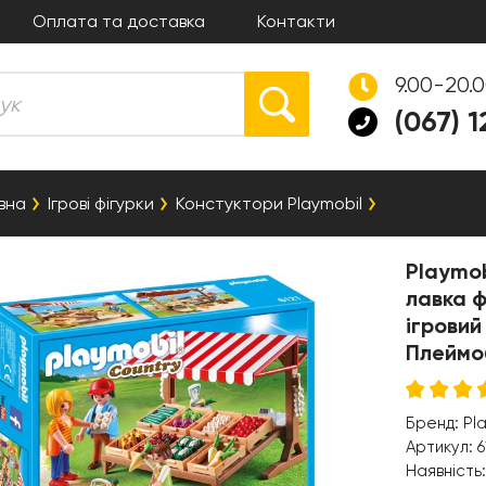
Оплата та доставка
Контакти
9.00-20.
(067) 
вна
Ігрові фігурки
Констуктори Playmobil
Playmob
лавка 
ігровий
Плеймо
Бренд:
Pl
Артикул:
6
Наявність