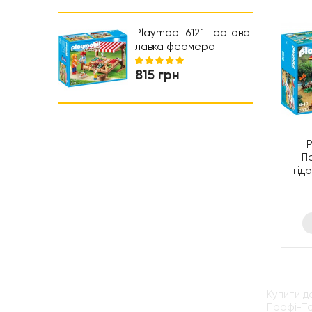
Коляски та автокрісла
Ходунки
Playmobil 6121 Торгова
лавка фермера -
ігровий набір
815 грн
Плеймобіл
P
П
гід
Купити д
Профі-То