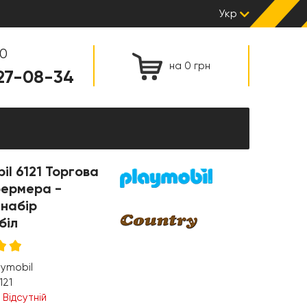
Укр
00
на 0 грн
127-08-34
il 6121 Торгова
фермера -
 набір
біл
aymobil
121
:
Відсутній