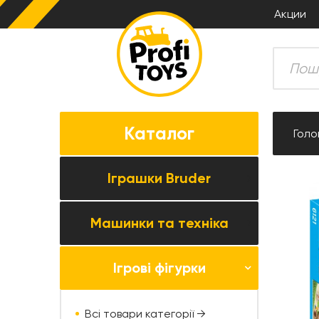
Акции
Каталог
Голо
Іграшки Bruder
Машинки та техніка
Всі товари категорії →
Комбайни
Ігрові фігурки
Усі товари категорії →
Трактори
Колекційні моделі
Причіпна техніка
Всі товари категорії →