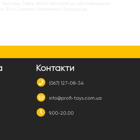
Чернівці, Рівне, Івано-Франківськ, Кропивницький,
ыг, Біла Церква, Кременчук, Бердянськ,
а
Контакти
(067) 127-08-34
info@profi-toys.com.ua
9.00-20.00