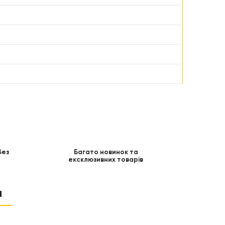
без
Багато новинок та
ексклюзивних товарів
и