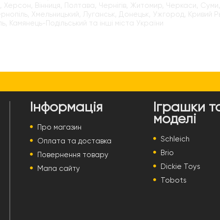
, Херсон, Вінниця, Полтава, Чернігів, Житомир, Черкаси, Суми, 
ернопіль, Хмельницький, Луганськ, Донецьк, Ужгород, Кривий Р
ь, Камянець-Подільський та інші міста України
Інформація
Іграшки т
моделі
Про магазин
Schleich
Оплата та доставка
Brio
Повернення товару
Dickie Toys
Мапа сайту
Tobots