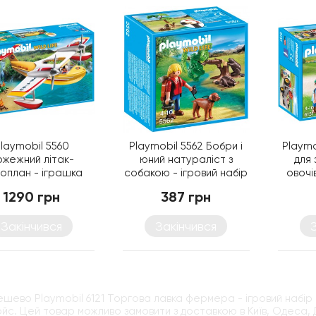
laymobil 5560
Playmobil 5562 Бобри і
Playmo
ожежний літак-
юний натураліст з
для
роплан - іграшка
собакою - ігровий набір
овочів
Плеймобіл
Плеймобіл
1290 грн
387 грн
Закінчився
Закінчився
ешево Playmobil 6121 Торгова лавка фермера - ігровий набір
йс. Цей товар можливо замовити з доставкою в Київ, Одеса, Д