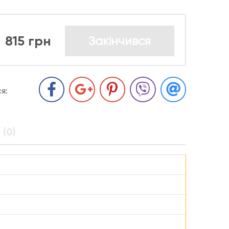
815 грн
Закінчився
я:
 (0)