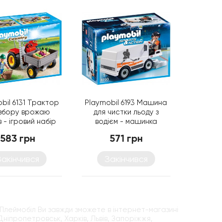
bil 6131 Трактор
Playmobil 6193 Машина
 збору врожаю
для чистки льоду з
 - ігровий набір
водієм - машинка
Плеймобіл
Плеймобіл
583 грн
571 грн
Закінчився
Закінчився
 Плеймобіл Ви завжди зможете в інтернет-магазині
ніпропетровськ, Харків, Львів, Запоріжжя,