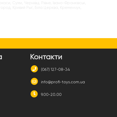
каси, Суми, Чернівці, Рівне, Івано-Франківськ,
город, Кривий Рыг, Біла Церква, Кременчук,
а
Контакти
(067) 127-08-34
info@profi-toys.com.ua
9.00-20.00