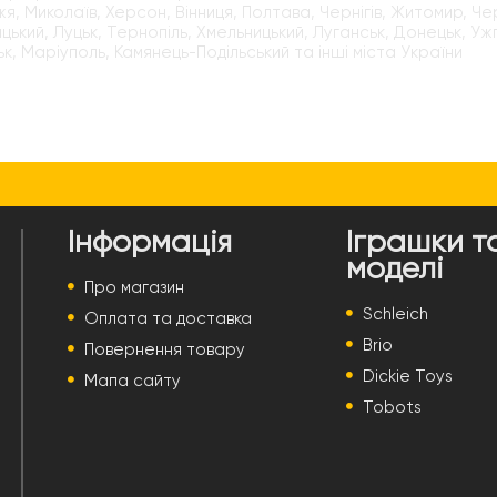
я, Миколаїв, Херсон, Вінниця, Полтава, Чернігів, Житомир, Чер
цький, Луцьк, Тернопіль, Хмельницький, Луганськ, Донецьк, Уж
к, Маріуполь, Камянець-Подільський та інші міста України
Інформація
Іграшки т
моделі
Про магазин
Schleich
Оплата та доставка
Brio
Повернення товару
Dickie Toys
Мапа сайту
Tobots