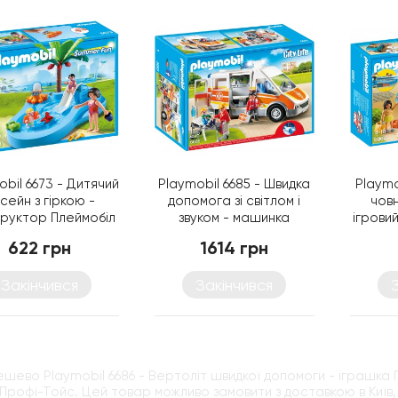
obil 6673 - Дитячий
Playmobil 6685 - Швидка
Playmo
сейн з гіркою -
допомога зі світлом і
човн
руктор Плеймобіл
звуком - машинка
ігрови
FamilyFun
Плеймобіл City Life
622 грн
1614 грн
Закінчився
Закінчився
ешево Playmobil 6686 - Вертоліт швидкої допомоги - іграшка П
 Профі-Тойс. Цей товар можливо замовити з доставкою в Київ, 