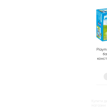
Playm
ба
конст
Купити д
магазині