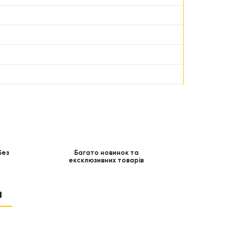
без
Багато новинок та
ексклюзивних товарів
и