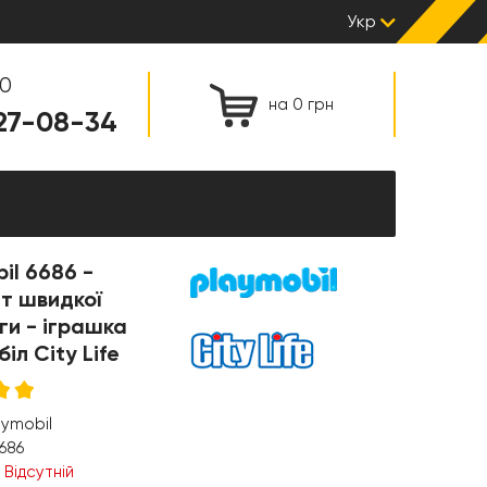
Укр
00
на 0 грн
127-08-34
il 6686 -
т швидкої
и - іграшка
іл City Life
aymobil
686
:
Відсутній