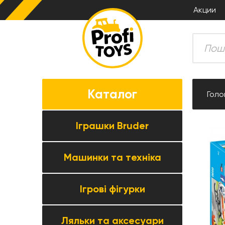
Акции
Каталог
Голо
Іграшки Bruder
Машинки та техніка
Всі товари категорії →
Комбайни
Ігрові фігурки
Усі товари категорії →
Трактори
Колекційні моделі
Причіпна техніка
Ляльки та аксесуари
Всі товари категорії →