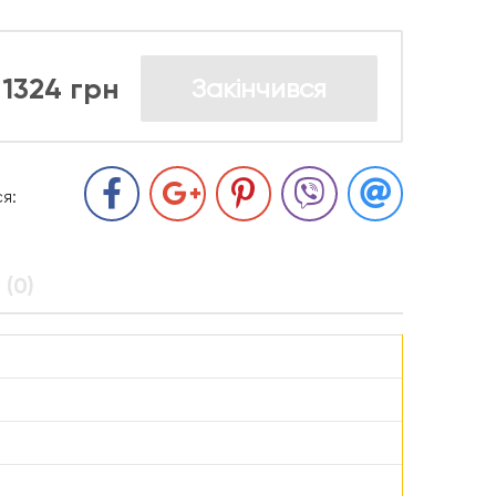
1324 грн
Закінчився
я:
 (0)