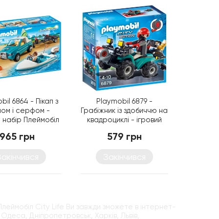
bil 6864 - Пікап з
Playmobil 6879 -
ом і серфом -
Грабіжник із здобиччю на
й набір Плеймобіл
квадроциклі - ігровий
FamilyFun
набір Плеймобіл City
965 грн
579 грн
Action
Закінчився
Закінчився
леймобіл City Life Ви завжди зможете в інтернет-
Одеса, Дніпропетровськ, Харків, Львів,