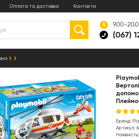
Оплата та доставка
Контакти
9.00-20.
(067) 
вна
Playmob
Вертолі
допомог
Плеймоб
Бренд:
Pl
Артикул:
6
Наявність