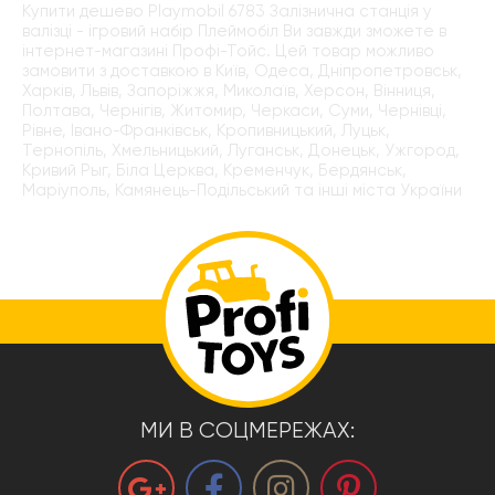
Купити дешево Playmobil 6783 Залізнична станція у
валізці - ігровий набір Плеймобіл Ви завжди зможете в
інтернет-магазині Профі-Тойс. Цей товар можливо
замовити з доставкою в Київ, Одеса, Дніпропетровськ,
Харків, Львів, Запоріжжя, Миколаїв, Херсон, Вінниця,
Полтава, Чернігів, Житомир, Черкаси, Суми, Чернівці,
Рівне, Івано-Франківськ, Кропивницький, Луцьк,
Тернопіль, Хмельницький, Луганськ, Донецьк, Ужгород,
Кривий Рыг, Біла Церква, Кременчук, Бердянськ,
Маріуполь, Камянець-Подільський та інші міста України
МИ В СОЦМЕРЕЖАХ: