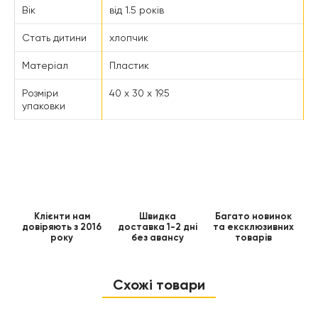
Вік
від 1.5 років
Стать дитини
хлопчик
Матеріал
Пластик
Розміри
40 x 30 x 19.5
упаковки
Клієнти нам
Швидка
Багато новинок
довіряють з 2016
доставка 1-2 дні
та ексклюзивних
року
без авансу
товарів
Схожі товари