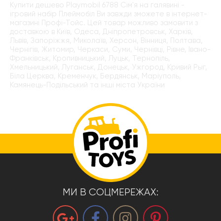
Купити дешево Playmobil 6788 Сім'я на галявині -
ігровий набір Плеймобіл Ви завжди зможете в інтернет-
магазині Профі-Тойс. Цей товар можливо замовити з
доставкою в Київ, Одеса, Дніпропетровськ, Харків,
Львів, Запоріжжя, Миколаїв, Херсон, Вінниця, Полтава,
Чернігів, Житомир, Черкаси, Суми, Чернівці, Рівне, Івано-
Франківськ, Кропивницький, Луцьк, Тернопіль,
Хмельницький, Луганськ, Донецьк, Ужгород, Кривий Рыг,
Біла Церква, Кременчук, Бердянськ, Маріуполь,
Камянець-Подільський та інші міста України
МИ В СОЦМЕРЕЖАХ: