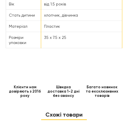
Вік
від 1.5 років
Стать дитини
хлопчик, дівчинка
Матеріал
Пластик
Розміри
35 x 7.5 x 25
упаковки
Клієнти нам
Швидка
Багато новинок
довіряють з 2016
доставка 1-2 дні
та ексклюзивних
року
без авансу
товарів
Схожі товари