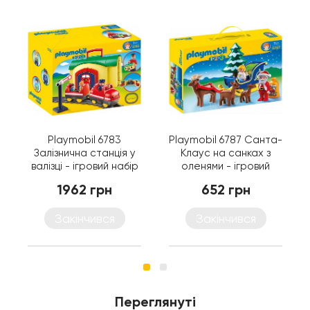
Playmobil 6783
Playmobil 6787 Санта-
Залізнична станція у
Клаус на санках з
валізці - ігровий набір
оленями - ігровий
Плеймобіл
набір Плеймобіл
1962 грн
652 грн
Закінчився
Закінчився
Переглянуті