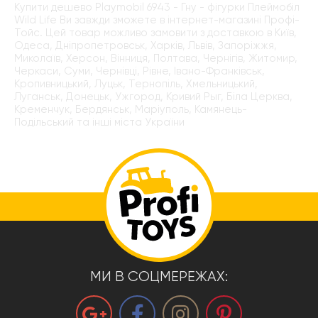
Купити дешево Playmobil 6943 - Гну - фігурки Плеймобіл
Wild Life Ви завжди зможете в інтернет-магазині Профі-
Тойс. Цей товар можливо замовити з доставкою в Київ,
Одеса, Дніпропетровськ, Харків, Львів, Запоріжжя,
Миколаїв, Херсон, Вінниця, Полтава, Чернігів, Житомир,
Черкаси, Суми, Чернівці, Рівне, Івано-Франківськ,
Кропивницький, Луцьк, Тернопіль, Хмельницький,
Луганськ, Донецьк, Ужгород, Кривий Рыг, Біла Церква,
Кременчук, Бердянськ, Маріуполь, Камянець-
Подільський та інші міста України
МИ В СОЦМЕРЕЖАХ: