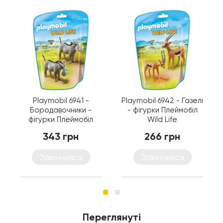
Playmobil 6941 -
Playmobil 6942 - Газелі
Бородавочники -
- фігурки Плеймобіл
фігурки Плеймобіл
Wild Life
Wild Life
343 грн
266 грн
Закінчився
Закінчився
Переглянуті