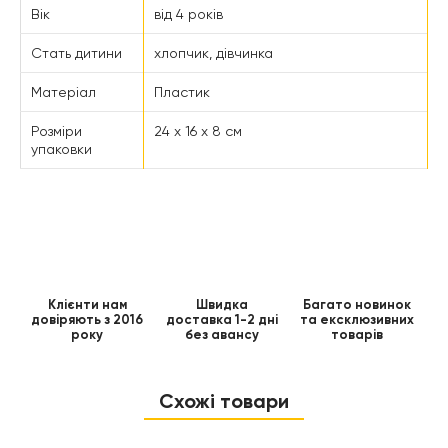
Вік
від 4 років
Стать дитини
хлопчик, дівчинка
Матеріал
Пластик
Розміри
24 x 16 x 8 см
упаковки
Клієнти нам
Швидка
Багато новинок
довіряють з 2016
доставка 1-2 дні
та ексклюзивних
року
без авансу
товарів
Схожі товари